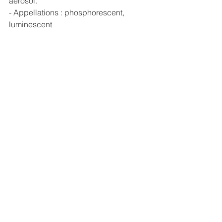
aérosol.
- Appellations : phosphorescent, 
luminescent
- Choix limité de produits et de 
couleurs
- Peu de marques en fabriquent 
Les marques
- Peinture phosphorescente :  
Marabu
-  Acrylique aérosol :   Urban Fine-Art 
Molotow
- Gel phosphorescent : 
Pébéo
A noter sur les gels Pébéo :
- Choix entre plusieurs couleurs et 
incolore.
- Texture granuleuse au toucher