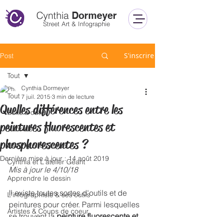
Cynthia
Dormeyer
Street Art & Infographie
S'inscrire
Post
Tout
Cynthia Dormeyer
Tout
7 juil. 2015
3 min de lecture
Quelles différences entre les
Boîte à outils
peintures fluorescentes et
Tutoriels
phosphorescentes ?
Making of & Démos
Dernière mise à jour :
14 août 2019
Cynthia et L'atelier Géant
Mis à jour le 4/10/18
Apprendre le dessin
Il existe toutes sortes d'outils et de 
L'infographiste & ses outils
peintures pour créer. Parmi lesquelles 
Artistes & Coups de coeur
se trouvent la
 peinture fluorescente et 