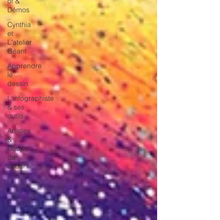
of &
Démos
Cynthia
et
L'atelier
Géant
Apprendre
le
dessin
L'infographiste
& ses
outils
Artistes
&
Coups
de
coeur