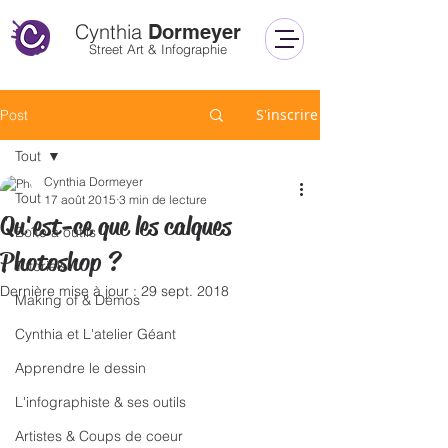
Cynthia
Dormeyer
Street Art & Infographie
S'inscrire
Post
Tout
Cynthia Dormeyer
Tout
17 août 2015
3 min de lecture
Qu'est-ce que les calques
Boîte à outils
Photoshop ?
Tutoriels
Dernière mise à jour :
29 sept. 2018
Making of & Démos
Cynthia et L'atelier Géant
Apprendre le dessin
L'infographiste & ses outils
Artistes & Coups de coeur