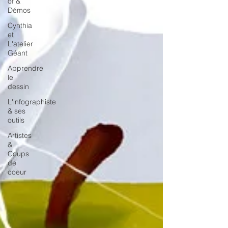
of &
Démos
Cynthia
et
L'atelier
Géant
Apprendre
le
dessin
L'infographiste
& ses
outils
Artistes
&
Coups
de
coeur