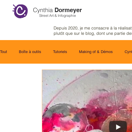
Cynthia
Dormeyer
Street Art & Infographie
Depuis 2020, je me consacre à la réalisa
plutôt que sur le blog
, dont une partie des
Tout
Boîte à outils
Tutoriels
Making of & Démos
Cynt
L'infographiste & ses outils
Artistes & Coups de coeur