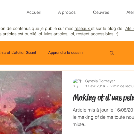
Accueil
A propos
Oeuvres
Atel
tion de contenus que je publie sur mes
réseaux
et sur le blog de l'
Atel
 articles est publié ici. Mes articles, ici, restent accessibles. :)
hia et L'atelier Géant
Apprendre le dessin
Cynthia Dormeyer
17 avr. 2016
2 min de lectu
Making of d'une pein
Article mis à jour le 16/08/2
le making of de ma toute nou
mixte...