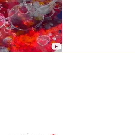
Mes oeuvres
à la Galerie ADN, Rouen