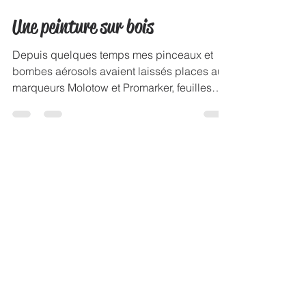
Cynthia Dormeyer
23 oct. 2015
1 min de lecture
Une peinture sur bois
Depuis quelques temps mes pinceaux et
bombes aérosols avaient laissés places aux
marqueurs Molotow et Promarker, feuilles
Layout....