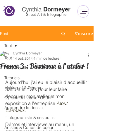
Cynthia
Dormeyer
Street Art & Infographie
S'inscrire
Post
Tout
Cynthia Dormeyer
Tout
14 oct. 2014
1 min de lecture
France 3 : Bienvenue à l'atelier !
Boîte à outils
Tutoriels
Aujourd'hui j'ai eu le plaisir d'accueillir 
Making of & Démos
Sandra et Yves pour leur faire 
découvrir mon atelier et mon 
Cynthia et L'atelier Géant
exposition à l'entreprise 
Atout 
Apprendre le dessin
Carreaux.
L'infographiste & ses outils
Démos et interviews au menu, un 
Artistes & Coups de coeur