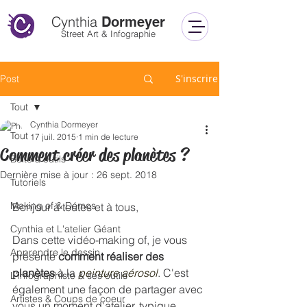
Cynthia
Dormeyer
Street Art & Infographie
S'inscrire
Post
Tout
Cynthia Dormeyer
Tout
17 juil. 2015
1 min de lecture
Comment créer des planètes ?
Boîte à outils
Dernière mise à jour :
26 sept. 2018
Tutoriels
Making of & Démos
Bonjour à toutes et à tous, 
Cynthia et L'atelier Géant
Dans cette vidéo-making of, je vous 
Apprendre le dessin
présente 
comment réaliser des 
planètes
 à la 
peinture aérosol
. C'est 
L'infographiste & ses outils
également une façon de partager avec 
Artistes & Coups de coeur
vous un moment d'atelier, typique. 